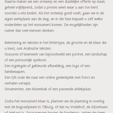
Daarna maken we een ontwerp en een duidelijke offerte op maat,
geheel vrijblijvend, zodat u precies weet waar u aan toe bent
voordat u iets beslist. Als het ontwerp goed voelt, gaan we in de
eigen werkplaats aan de slag, en in die fase bepaalt u zelf welke
onderdelen op het monument komen. De mogelijkheden zijn
ruimer dan veel mensen denken:
Belettering en teksten in het lettertype, de grootte en de kleur die
u kiest, ook Arabische teksten.
Gravures of laserwerk van bijvoorbeeld een portret, een landschap
of een persoonlijk symbool.
Een ingelegde of gekleurde afbeelding, een logo of een
familiewapen.
Een QR-code die naar een online gedenkplek met foto’s en
verhalen verwijst.
Ornamenten, een bloembak of een passende afdekplaat.
Zodra het monument klaar is, plannen we de plaatsing in overleg
met de begraafplaats in Tilburg, of dat nu Vredehof, de Gilzerbaan
of Heikant is. Onze mensen leggen de fundering, zetten de steen