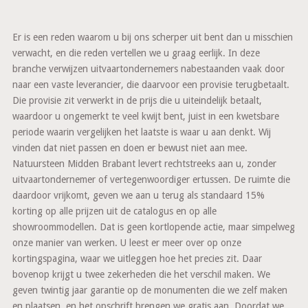
Er is een reden waarom u bij ons scherper uit bent dan u misschien
verwacht, en die reden vertellen we u graag eerlijk. In deze
branche verwijzen uitvaartondernemers nabestaanden vaak door
naar een vaste leverancier, die daarvoor een provisie terugbetaalt.
Die provisie zit verwerkt in de prijs die u uiteindelijk betaalt,
waardoor u ongemerkt te veel kwijt bent, juist in een kwetsbare
periode waarin vergelijken het laatste is waar u aan denkt. Wij
vinden dat niet passen en doen er bewust niet aan mee.
Natuursteen Midden Brabant levert rechtstreeks aan u, zonder
uitvaartondernemer of vertegenwoordiger ertussen. De ruimte die
daardoor vrijkomt, geven we aan u terug als standaard 15%
korting op alle prijzen uit de catalogus en op alle
showroommodellen. Dat is geen kortlopende actie, maar simpelweg
onze manier van werken. U leest er meer over op onze
kortingspagina, waar we uitleggen hoe het precies zit. Daar
bovenop krijgt u twee zekerheden die het verschil maken. We
geven twintig jaar garantie op de monumenten die we zelf maken
en plaatsen, en het opschrift brengen we gratis aan. Doordat we