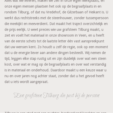
Alles wat we leveren, maken we zelf in onze eigen werkplaats, en
onze eigen mensen plaatsen het ook op de begraafplaats in en
rondom Tilburg, of dat nu Vredehof, de Gilzerbaan of Heikant is. U
werkt dus rechtstreeks met de steenhouwer, zonder tussenpersoon
die meekijkt en meeverdient. Dat maakt het traject overzichtelijk en
de prijs eerlijk. U weet precies wie uw grafsteen Tilburg maakt, u
ziet en voelt het materiaal in onze showroom in Veen, en u heeft
van de eerste schets tot de laatste letter één vast aanspreekpunt
dat uw wensen kent. Zo houdt u zelf de regie, ook op een moment
dat u de energie liever aan andere dingen besteedt. Wij nemen de
tijd, leggen elke stap rustig uit en zijn duidelijk over wat een steen
kost, over wat er mag op de begraafplaats en over wat verstandig
is in materiaal en onderhoud. Daardoor maakt u een keuze waar u
nu en over jaren nog achter staat, zonder dat u het gevoel heeft
dat u iets wordt aangepraat.
Een grafsteen Tilburg die past bij de persoon