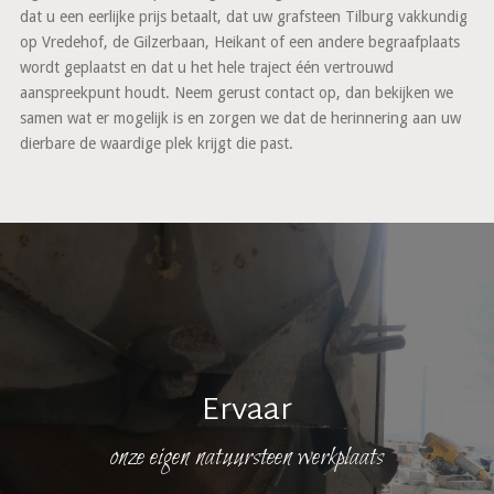
dat u een eerlijke prijs betaalt, dat uw grafsteen Tilburg vakkundig
op Vredehof, de Gilzerbaan, Heikant of een andere begraafplaats
wordt geplaatst en dat u het hele traject één vertrouwd
aanspreekpunt houdt. Neem gerust contact op, dan bekijken we
samen wat er mogelijk is en zorgen we dat de herinnering aan uw
dierbare de waardige plek krijgt die past.
Ervaar
onze eigen natuursteen werkplaats