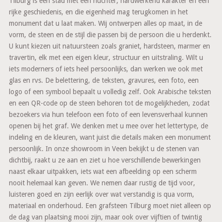
Tilburg is een stad met een nuchter, hardwerkend karakter en een
rijke geschiedenis, en die eigenheid mag terugkomen in het
monument dat u laat maken. Wij ontwerpen alles op maat, in de
vorm, de steen en de stijl die passen bij de persoon die u herdenkt.
U kunt kiezen uit natuursteen zoals graniet, hardsteen, marmer en
travertin, elk met een eigen kleur, structuur en uitstraling. Wilt u
iets moderners of iets heel persoonlijks, dan werken we ook met
glas en rvs. De belettering, de teksten, gravures, een foto, een
logo of een symbool bepaalt u volledig zelf. Ook Arabische teksten
en een QR-code op de steen behoren tot de mogelijkheden, zodat
bezoekers via hun telefoon een foto of een levensverhaal kunnen
openen bij het graf. We denken met u mee over het lettertype, de
indeling en de kleuren, want juist die details maken een monument
persoonlijk. In onze showroom in Veen bekijkt u de stenen van
dichtbij, raakt u ze aan en ziet u hoe verschillende bewerkingen
naast elkaar uitpakken, iets wat een afbeelding op een scherm
nooit helemaal kan geven. We nemen daar rustig de tijd voor,
luisteren goed en zijn eerlijk over wat verstandig is qua vorm,
materiaal en onderhoud. Een grafsteen Tilburg moet niet alleen op
de dag van plaatsing mooi zijn, maar ook over vijftien of twintig