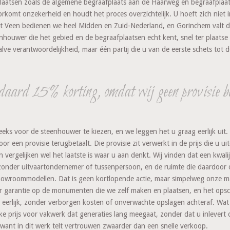
aatsen zoals de algemene begraafplaats aan de Haarweg en begraafplaat
mt onzekerheid en houdt het proces overzichtelijk. U hoeft zich niet in 
it Veen bedienen we heel Midden en Zuid-Nederland, en Gorinchem valt da
nhouwer die het gebied en de begraafplaatsen echt kent, snel ter plaatse i
e verantwoordelijkheid, maar één partij die u van de eerste schets tot de
aard 15% korting, omdat wij geen provisie b
reeks voor de steenhouwer te kiezen, en we leggen het u graag eerlijk ui
r een provisie terugbetaalt. Die provisie zit verwerkt in de prijs die u ui
n vergelijken wel het laatste is waar u aan denkt. Wij vinden dat een kwa
zonder uitvaartondernemer of tussenpersoon, en de ruimte die daardoor 
e showroommodellen. Dat is geen kortlopende actie, maar simpelweg onze 
r garantie op de monumenten die we zelf maken en plaatsen, en het opschr
js eerlijk, zonder verborgen kosten of onverwachte opslagen achteraf. Wat 
jke prijs voor vakwerk dat generaties lang meegaat, zonder dat u inlevert 
 want in dit werk telt vertrouwen zwaarder dan een snelle verkoop.