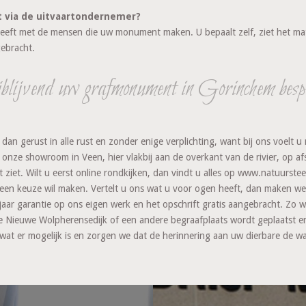
t via de uitvaartondernemer?
eeft met de mensen die uw monument maken. U bepaalt zelf, ziet het mater
gebracht.
blijvend uw grafmonument in Gorinchem besp
 gerust in alle rust en zonder enige verplichting, want bij ons voelt u n
onze showroom in Veen, hier vlakbij aan de overkant van de rivier, op a
 ziet. Wilt u eerst online rondkijken, dan vindt u alles op www.natuurst
g een keuze wil maken. Vertelt u ons wat u voor ogen heeft, dan maken w
aar garantie op ons eigen werk en het opschrift gratis aangebracht. Zo wee
ieuwe Wolpherensedijk of een andere begraafplaats wordt geplaatst en 
t er mogelijk is en zorgen we dat de herinnering aan uw dierbare de waar