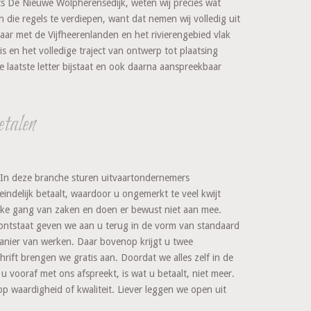
s De Nieuwe Wolpherensedijk, weten wij precies wat
die regels te verdiepen, want dat nemen wij volledig uit
ar met de Vijfheerenlanden en het rivierengebied vlak
s en het volledige traject van ontwerp tot plaatsing
 laatste letter bijstaat en ook daarna aanspreekbaar
etalen
t. In deze branche sturen uitvaartondernemers
teindelijk betaalt, waardoor u ongemerkt te veel kwijt
lijke gang van zaken en doen er bewust niet aan mee.
ontstaat geven we aan u terug in de vorm van standaard
manier van werken. Daar bovenop krijgt u twee
ift brengen we gratis aan. Doordat we alles zelf in de
u vooraf met ons afspreekt, is wat u betaalt, niet meer.
op waardigheid of kwaliteit. Liever leggen we open uit