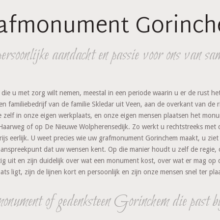
afmonument Gorinc
soonlijke aandacht en passie voor ons van sa
e u met zorg wilt nemen, meestal in een periode waarin u er de rust he
n familiebedrijf van de familie Skledar uit Veen, aan de overkant van de 
 zelf in onze eigen werkplaats, en onze eigen mensen plaatsen het mon
Haarweg of op De Nieuwe Wolpherensedijk. Zo werkt u rechtstreeks met 
prijs eerlijk. U weet precies wie uw grafmonument Gorinchem maakt, u zie
st aanspreekpunt dat uw wensen kent. Op die manier houdt u zelf de regie
tig uit en zijn duidelijk over wat een monument kost, over wat er mag op d
ligt, zijn de lijnen kort en persoonlijk en zijn onze mensen snel ter pla
nument of gedenksteen Gorinchem die past bij