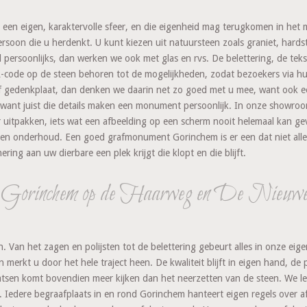
en eigen, karaktervolle sfeer, en die eigenheid mag terugkomen in het 
persoon die u herdenkt. U kunt kiezen uit natuursteen zoals graniet, hards
eel persoonlijks, dan werken we ook met glas en rvs. De belettering, de te
QR-code op de steen behoren tot de mogelijkheden, zodat bezoekers via h
of gedenkplaat, dan denken we daarin net zo goed met u mee, want ook e
, want juist die details maken een monument persoonlijk. In onze showroom
r uitpakken, iets wat een afbeelding op een scherm nooit helemaal kan ge
aal en onderhoud. Een goed grafmonument Gorinchem is er een dat niet all
ering aan uw dierbare een plek krijgt die klopt en die blijft.
 Gorinchem op de Haarweg en De Nieuwe 
eden. Van het zagen en polijsten tot de belettering gebeurt alles in onze e
erkt u door het hele traject heen. De kwaliteit blijft in eigen hand, de pla
t plaatsen komt bovendien meer kijken dan het neerzetten van de steen. W
 Iedere begraafplaats in en rond Gorinchem hanteert eigen regels over a