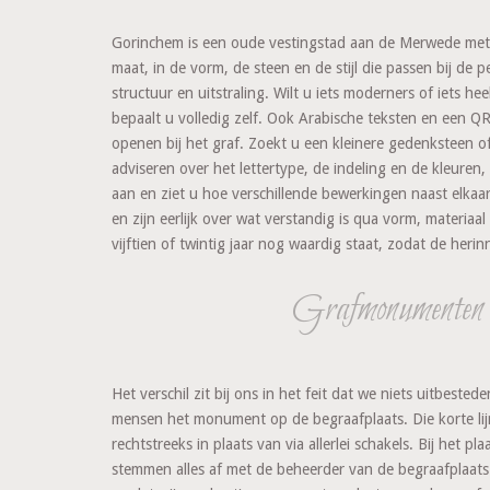
Gorinchem is een oude vestingstad aan de Merwede met e
maat, in de vorm, de steen en de stijl die passen bij de 
structuur en uitstraling. Wilt u iets moderners of iets h
bepaalt u volledig zelf. Ook Arabische teksten en een 
openen bij het graf. Zoekt u een kleinere gedenksteen 
adviseren over het lettertype, de indeling en de kleuren
aan en ziet u hoe verschillende bewerkingen naast elkaa
en zijn eerlijk over wat verstandig is qua vorm, materi
vijftien of twintig jaar nog waardig staat, zodat de herinn
Grafmonumenten
Het verschil zit bij ons in het feit dat we niets uitbest
mensen het monument op de begraafplaats. Die korte lijn m
rechtstreeks in plaats van via allerlei schakels. Bij he
stemmen alles af met de beheerder van de begraafplaats.