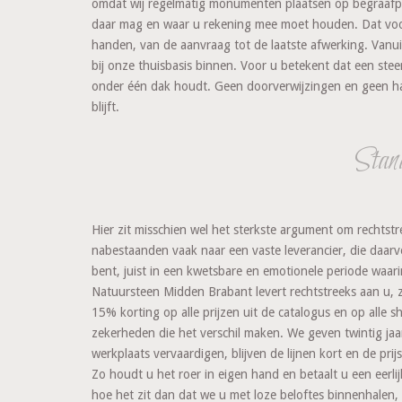
omdat wij regelmatig monumenten plaatsen op begraafpl
daar mag en waar u rekening mee moet houden. Dat voorko
handen, van de aanvraag tot de laatste afwerking. Vanu
bij onze thuisbasis binnen. Voor u betekent dat een stee
onder één dak houdt. Geen doorverwijzingen en geen halv
blijft.
Stand
Hier zit misschien wel het sterkste argument om rechtst
nabestaanden vaak naar een vaste leverancier, die daarvoo
bent, juist in een kwetsbare en emotionele periode waari
Natuursteen Midden Brabant levert rechtstreeks aan u, 
15% korting op alle prijzen uit de catalogus en op all
zekerheden die het verschil maken. We geven twintig jaa
werkplaats vervaardigen, blijven de lijnen kort en de pri
Zo houdt u het roer in eigen hand en betaalt u een eerli
hoe het zit dan dat we u met loze beloftes binnenhalen,